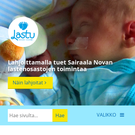
Lahjoittamalla tuet Sairaala Novan
lastenosastojen toimintaa
Näin lahjoitat
VALIKKO