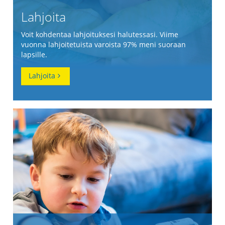
Lahjoita
Voit kohdentaa lahjoituksesi halutessasi. Viime
vuonna lahjoitetuista varoista 97% meni suoraan
lapsille.
Lahjoita