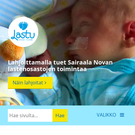
Lahjoittamalla tuet Sairaala Novan
lastenosastojen toimintaa
Näin lahjoitat
VALIKKO