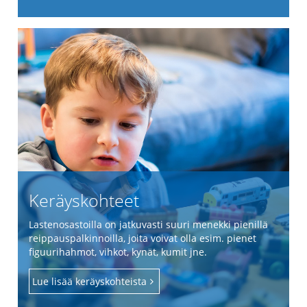
Keräyskohteet
Lastenosastoilla on jatkuvasti suuri menekki pienillä
reippauspalkinnoilla, joita voivat olla esim. pienet
figuurihahmot, vihkot, kynät, kumit jne.
Lue lisää keräyskohteista