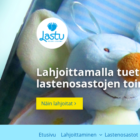
Lahjoittamalla tue
lastenosastojen to
Näin lahjoitat
Etusivu
Lahjoittaminen
Lastenosastot