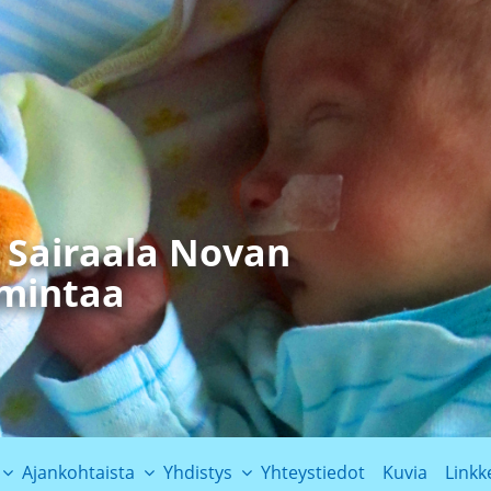
t Sairaala Novan
imintaa
Ajankohtaista
Yhdistys
Yhteystiedot
Kuvia
Linkk