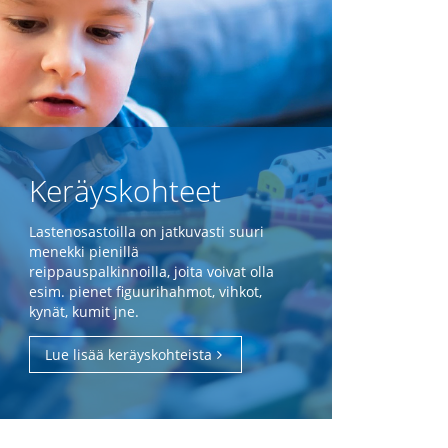
Keräyskohteet
Lastenosastoilla on jatkuvasti suuri
menekki pienillä
reippauspalkinnoilla, joita voivat olla
esim. pienet figuurihahmot, vihkot,
kynät, kumit jne.
Lue lisää keräyskohteista