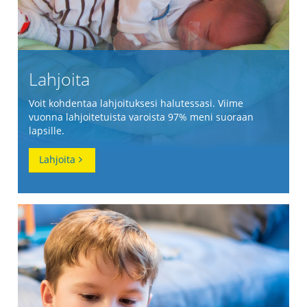
Lahjoita
Voit kohdentaa lahjoituksesi halutessasi. Viime
vuonna lahjoitetuista varoista 97% meni suoraan
lapsille.
Lahjoita