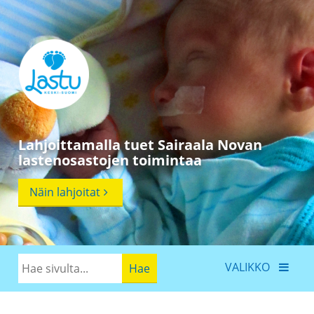
Lahjoittamalla tuet Sairaala Novan
lastenosastojen toimintaa
Näin lahjoitat
VALIKKO