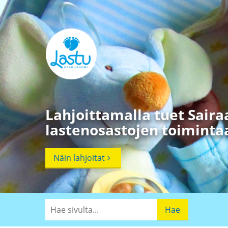
Lahjoittamalla tuet Sair
lastenosastojen toimint
Näin lahjoitat