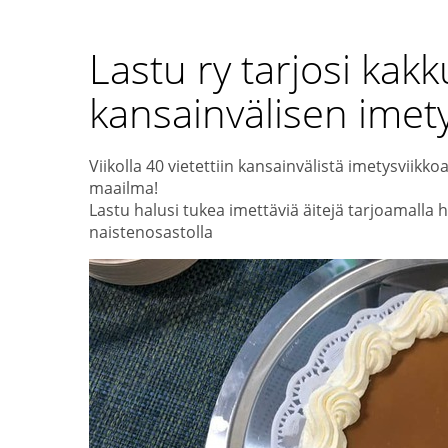
Lastu ry tarjosi kakk
kansainvälisen imety
Viikolla 40 vietettiin kansainvälistä imetysvii
maailma!
Lastu halusi tukea imettäviä äitejä tarjoamalla 
naistenosastolla