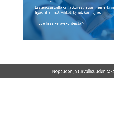
Lastenosastoilla on jatkuvasti suuri menekki pie
figuurihahmot, vihkot, kynät, kumit jne.
Lue lisää keräyskohteista
Nopeuden ja turvallisuuden tak