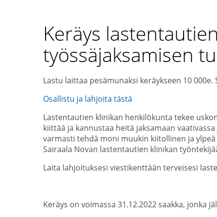
Keräys lastentautie
työssäjaksamisen t
Lastu laittaa pesämunaksi keräykseen 10 000e.
Osallistu ja lahjoita tästä
Lastentautien klinikan henkilökunta tekee usko
kiittää ja kannustaa heitä jaksamaan vaativass
varmasti tehdä moni muukin kiitollinen ja ylpeä
Sairaala Novan lastentautien klinikan työntekijä
Laita lahjoituksesi viestikenttään terveisesi las
Keräys on voimassa 31.12.2022 saakka, jonka jäl