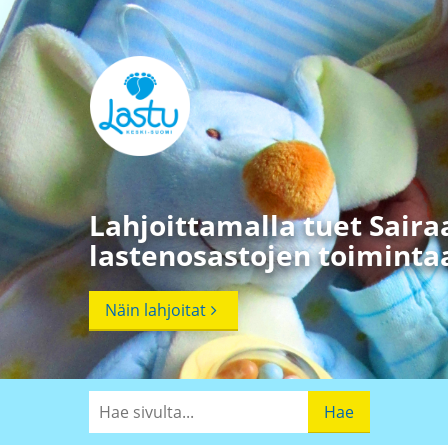
Lahjoittamalla tuet Sair
lastenosastojen toimint
Näin lahjoitat