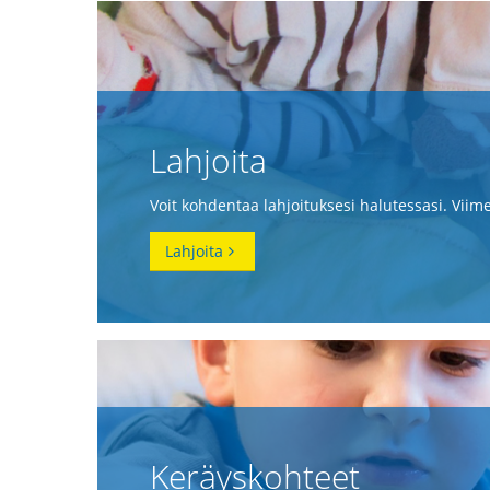
Lahjoita
Voit kohdentaa lahjoituksesi halutessasi. Viim
Lahjoita
Keräyskohteet