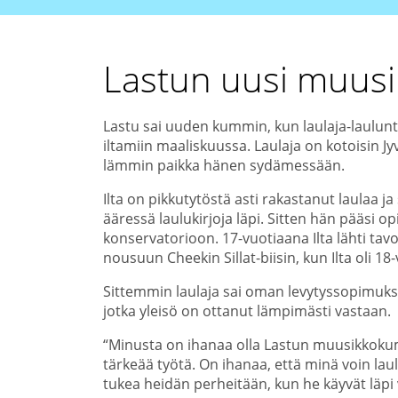
Lastun uusi muusik
Lastu sai uuden kummin, kun laulaja-laulunt
iltamiin maaliskuussa. Laulaja on kotoisin Jy
lämmin paikka hänen sydämessään.
Ilta on pikkutytöstä asti rakastanut laulaa 
ääressä laulukirjoja läpi. Sitten hän pääsi o
konservatorioon. 17-vuotiaana Ilta lähti ta
nousuun Cheekin Sillat-biisin, kun Ilta oli 18-
Sittemmin laulaja sai oman levytyssopimuks
jotka yleisö on ottanut lämpimästi vastaan.
“Minusta on ihanaa olla Lastun muusikkokumm
tärkeää työtä. On ihanaa, että minä voin laul
tukea heidän perheitään, kun he käyvät läpi va