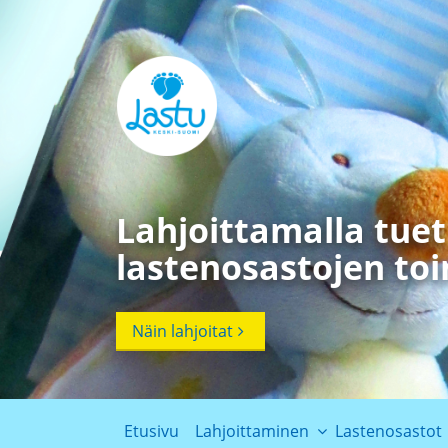
Lahjoittamalla tue
lastenosastojen to
Näin lahjoitat
Etusivu
Lahjoittaminen
Lastenosastot