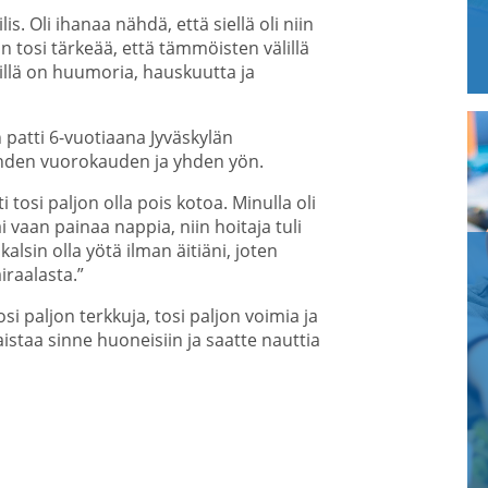
is. Oli ihanaa nähdä, että siellä oli niin
tosi tärkeää, että tämmöisten välillä
illä on huumoria, hauskuutta ja
n patti 6-vuotiaana Jyväskylän
 yhden vuorokauden ja yhden yön.
ti tosi paljon olla pois kotoa. Minulla oli
ai vaan painaa nappia, niin hoitaja tuli
alsin olla yötä ilman äitiäni, joten
iraalasta.”
si paljon terkkuja, tosi paljon voimia ja
istaa sinne huoneisiin ja saatte nauttia