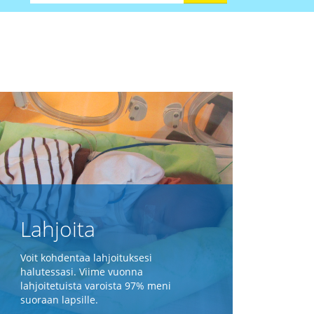
Lahjoita
Voit kohdentaa lahjoituksesi
halutessasi. Viime vuonna
lahjoitetuista varoista 97% meni
suoraan lapsille.