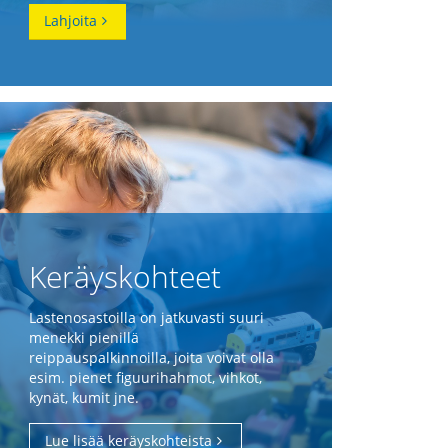
Lahjoita
Keräyskohteet
Lastenosastoilla on jatkuvasti suuri
menekki pienillä
reippauspalkinnoilla, joita voivat olla
esim. pienet figuurihahmot, vihkot,
kynät, kumit jne.
Lue lisää keräyskohteista