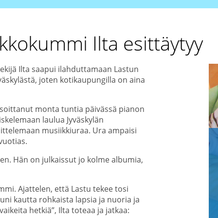
kokummi Ilta esittäytyy
ekijä Ilta saapui ilahduttamaan Lastun
väskylästä, joten kotikaupungilla on aina
ja soittanut monta tuntia päivässä pianon
piskelemaan laulua Jyväskylän
voittelemaan musiikkiuraa. Ura ampaisi
vuotias.
en. Hän on julkaissut jo kolme albumia,
i. Ajattelen, että Lastu tekee tosi
uni kautta rohkaista lapsia ja nuoria ja
ikeita hetkiä”, Ilta toteaa ja jatkaa: