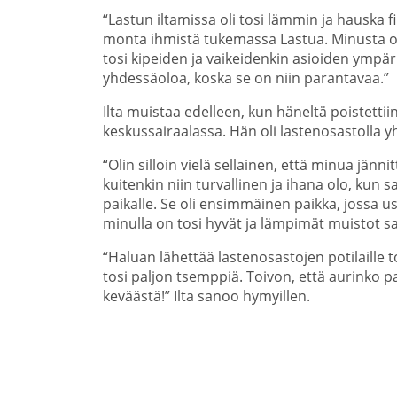
“Lastun iltamissa oli tosi lämmin ja hauska fiil
monta ihmistä tukemassa Lastua. Minusta on 
tosi kipeiden ja vaikeidenkin asioiden ympär
yhdessäoloa, koska se on niin parantavaa.”
Ilta muistaa edelleen, kun häneltä poistettii
keskussairaalassa. Hän oli lastenosastolla
“Olin silloin vielä sellainen, että minua jännit
kuitenkin niin turvallinen ja ihana olo, kun s
paikalle. Se oli ensimmäinen paikka, jossa usk
minulla on tosi hyvät ja lämpimät muistot sa
“Haluan lähettää lastenosastojen potilaille to
tosi paljon tsemppiä. Toivon, että aurinko pa
keväästä!” Ilta sanoo hymyillen.