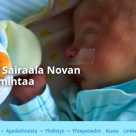
t Sairaala Novan
imintaa
Ajankohtaista
Yhdistys
Yhteystiedot
Kuvia
Linkk