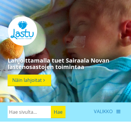
Lahjoittamalla tuet Sairaala Novan
lastenosastojen toimintaa
Näin lahjoitat
VALIKKO