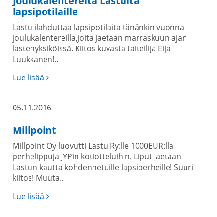
Joulukalentereita Lastulta
lapsipotilaille
Lastu ilahduttaa lapsipotilaita tänänkin vuonna
joulukalentereilla,joita jaetaan marraskuun ajan
lastenyksiköissä. Kiitos kuvasta taiteilija Eija
Luukkanen!..
Lue lisää
05.11.2016
Millpoint
Millpoint Oy luovutti Lastu Ry:lle 1000EUR:lla
perhelippuja JYPin kotiotteluihin. Liput jaetaan
Lastun kautta kohdennetuille lapsiperheille! Suuri
kiitos! Muuta..
Lue lisää