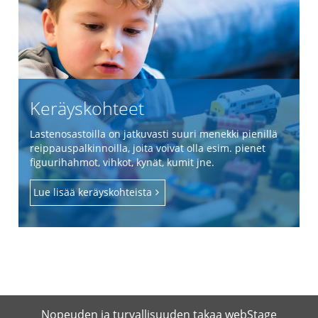
Keräyskohteet
Lastenosastoilla on jatkuvasti suuri menekki pienillä
reippauspalkinnoilla, joita voivat olla esim. pienet
figuurihahmot, vihkot, kynät, kumit jne.
Lue lisää keräyskohteista
Nopeuden ja turvallisuuden takaa
webStage