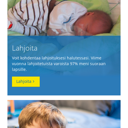
Lahjoita
Voit kohdentaa lahjoituksesi halutessasi. Viime
vuonna lahjoitetuista varoista 97% meni suoraan
lapsille.
Lahjoita